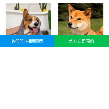
詢問門市相關問題
美容立即預約
讓毛小孩保持健康清
如何選擇適合毛小孩
潔的日常護理
的健康食品
2024-10-21
2024-10-21
在照顧毛小孩的過程中，
照顧毛小孩不僅是提供愛
健康與清潔是兩個不可忽
與陪伴，還包括確保牠們
視的重要環節。無論是貓
的飲食健康，這對牠們的
咪、狗狗，還是其他寵
成長與健康有著至關重要
物，牠們的日常
的影響。寵物
Read More »
Read More »